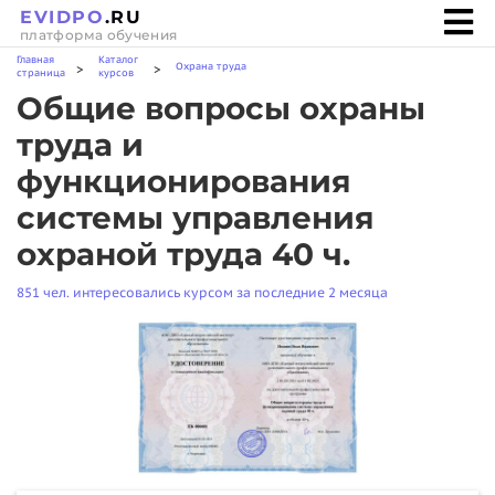
EVIDPO
.RU
платформа обучения
Главная
Каталог
Охрана труда
>
>
страница
курсов
Общие вопросы охраны
труда и
функционирования
системы управления
охраной труда 40 ч.
851 чел. интересовались курсом за последние 2 месяца