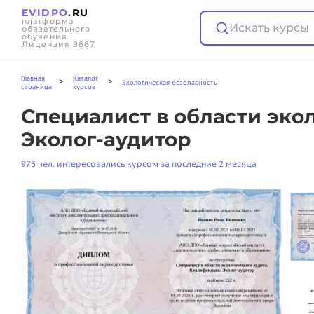
EVIDPO
.RU
платформа
Искать курсы
обязательного
обучения.
Лицензия 9667
Главная
Каталог
>
>
Экологическая безопасность
страница
курсов
Специалист в области эко
Эколог-аудитор
973 чел. интересовались курсом за последние 2 месяца