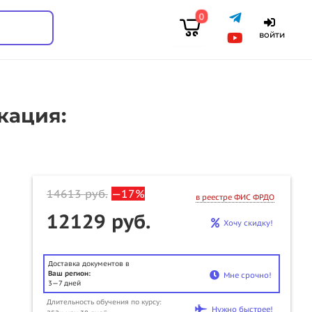
0
войти
кация:
14613
руб.
—17%
в реестре ФИС ФРДО
12129 руб.
Хочу скидку!
Доставка документов в
Ваш регион:
Мне срочно!
3—7 дней
Длительность обучения по курсу:
Нужно быстрее!