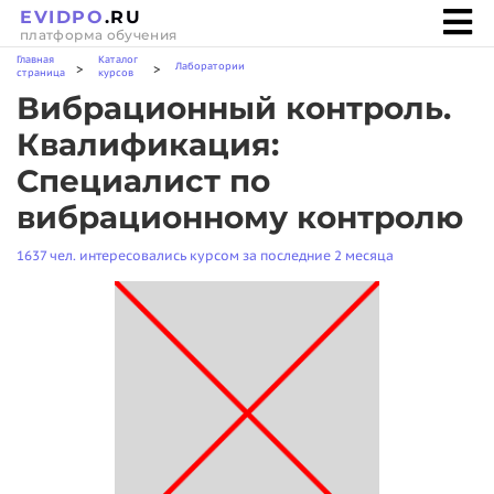
EVIDPO
.RU
платформа обучения
Главная
Каталог
Лаборатории
>
>
страница
курсов
Вибрационный контроль.
Квалификация:
Специалист по
вибрационному контролю
1637 чел. интересовались курсом за последние 2 месяца