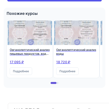
Похожие курсы
Органолептический анализ
Органолептический анализ
Хим
пищевых продуктов, воды
воды
Ква
и непродовольственных
экс
товаров
17 095 ₽
18 720 ₽
26 
Подробнее
Подробнее
П