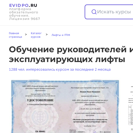
EVIDPO
.RU
платформа
Искать курсы
обязательного
обучения.
Лицензия 9667
Главная
Каталог
>
>
Лифты и ГПМ
страница
курсов
Обучение руководителей и
эксплуатирующих лифты
1288 чел. интересовались курсом за последние 2 месяца