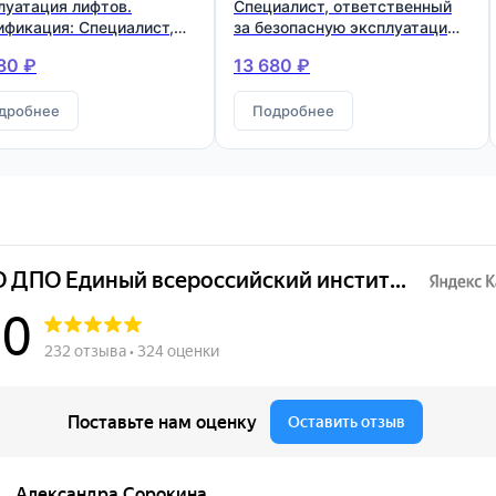
луатация лифтов.
Специалист, ответственный
ификация: Специалист,
за безопасную эксплуатацию
тственный за безопасную
лифтов
80 ₽
13 680 ₽
луатацию лифтов
дробнее
Подробнее