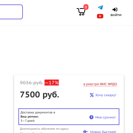
0
войти
9036
руб.
—17%
в реестре ФИС ФРДО
7500 руб.
Хочу скидку!
Доставка документов в
Ваш регион:
Мне срочно!
3—7 дней
Длительность обучения по курсу:
u
Нужно быстрее!