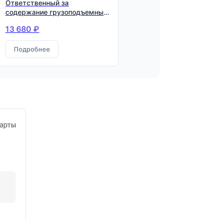
Ответственный за
содержание грузоподъемных
механизмов в исправном
13 680 ₽
состоянии
Подробнее