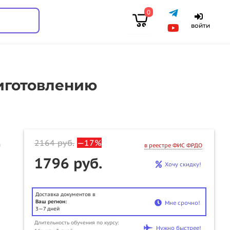
0
войти
иготовлению
2164
руб.
—17%
ы
в реестре ФИС ФРДО
1796 руб.
Хочу скидку!
Доставка документов в
Ваш регион:
Мне срочно!
3—7 дней
Длительность обучения по курсу:
Нужно быстрее!