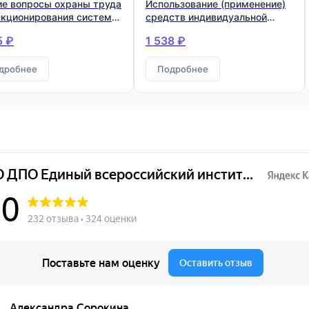
е вопросы охраны труда
Использование (применение)
нкционирования системы
средств индивидуальной
вления охраной труда
защиты
5 ₽
1 538 ₽
дробнее
Подробнее