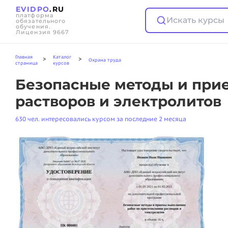
EVIDPO
.RU
платформа
Искать курсы
обязательного
обучения.
Лицензия 9667
Главная
Каталог
>
>
Охрана труда
страница
курсов
Безопасные методы и при
растворов и электролитов
630 чел. интересовались курсом за последние 2 месяца