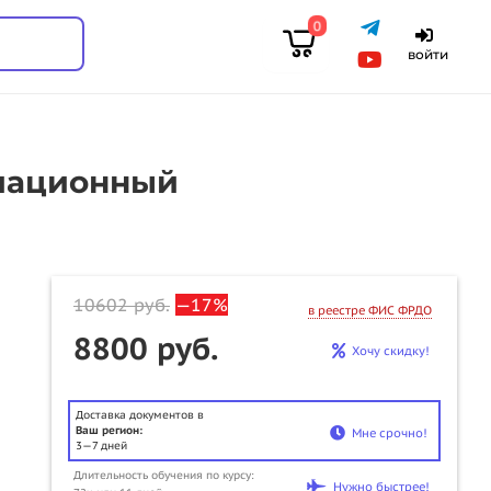
0
войти
диационный
10602
руб.
—17%
в реестре ФИС ФРДО
8800 руб.
Хочу скидку!
Доставка документов в
Ваш регион:
Мне срочно!
3—7 дней
Длительность обучения по курсу:
Нужно быстрее!