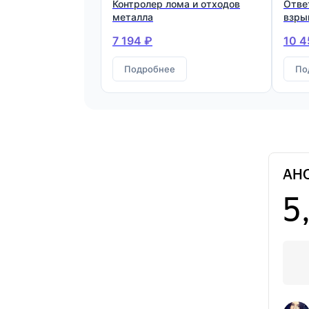
Контролер лома и отходов
Отве
металла
взры
ради
7 194 ₽
10 4
рабо
обра
Подробнее
лома
По
мета