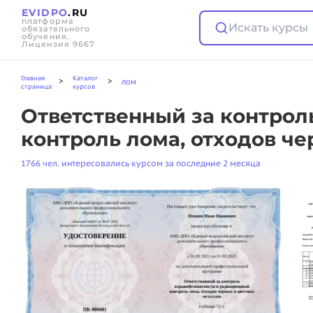
EVIDPO
.RU
платформа
Искать курсы
обязательного
обучения.
Лицензия 9667
Главная
Каталог
>
>
ЛОМ
страница
курсов
Ответственный за контро
контроль лома, отходов ч
1766 чел. интересовались курсом за последние 2 месяца