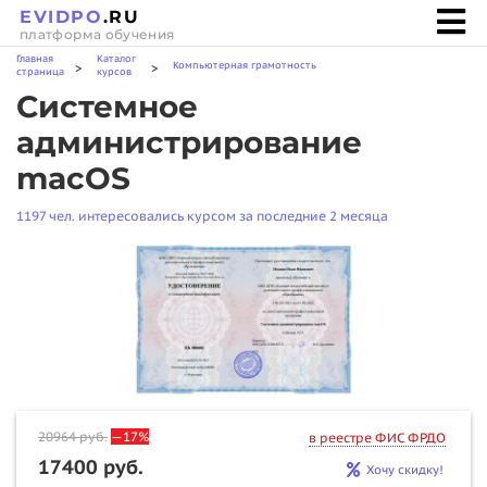
EVIDPO
.RU
платформа обучения
Главная
Каталог
Компьютерная грамотность
>
>
страница
курсов
Системное
администрирование
macOS
1197 чел. интересовались курсом за последние 2 месяца
20964
руб.
—17%
в реестре ФИС ФРДО
17400 руб.
Хочу скидку!