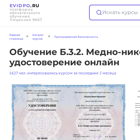
EVIDPO
.RU
платформа
Искать курсы
обязательного
обучения.
Лицензия 9667
Главная
Каталог
>
>
Промышленная безопасность
страница
курсов
Обучение Б.3.2. Медно-ни
удостоверение онлайн
1627 чел. интересовались курсом за последние 2 месяца