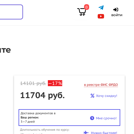
0
войти
ите
14101
руб.
—17%
в реестре ФИС ФРДО
11704 руб.
Хочу скидку!
Доставка документов в
Ваш регион:
Мне срочно!
3—7 дней
u
Длительность обучения по курсу:
Нужно быстрее!