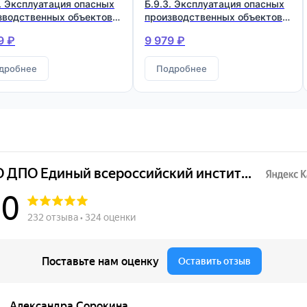
3. Эксплуатация опасных
Б.9.3. Эксплуатация опасных
зводственных объектов,
производственных объектов,
оторых используются
на которых используются
9 ₽
9 979 ₽
ды, работающие под
подъемные сооружения
точным давлением
дробнее
Подробнее