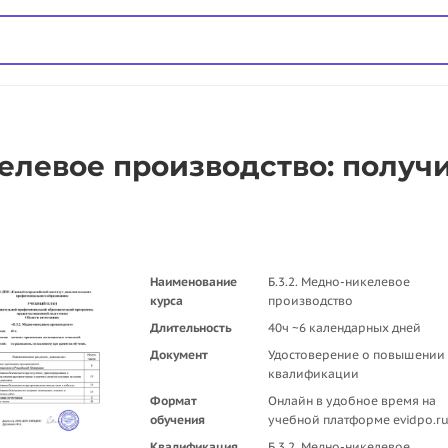
келевое производство: получ
Наименование
Б.3.2. Медно-никелевое
курса
производство
Длительность
40ч ~6 календарных дней
Документ
Удостоверение о повышении
квалификации
Формат
Онлайн в удобное время на
обучения
учебной платформе evidpo.r
Квалификация,
Б.3.2. Медно-никелевое