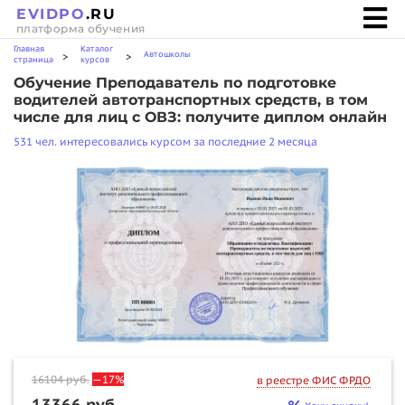
EVIDPO
.RU
платформа обучения
Главная
Каталог
Автошколы
>
>
страница
курсов
Обучение Преподаватель по подготовке
водителей автотранспортных средств, в том
числе для лиц с ОВЗ: получите диплом онлайн
531 чел. интересовались курсом за последние 2 месяца
16104
руб.
—17%
в реестре ФИС ФРДО
13366 руб.