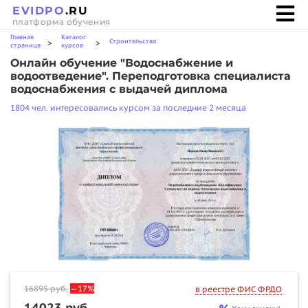
EVIDPO
.RU
платформа обучения
Главная
Каталог
Строительство
>
>
страница
курсов
Онлайн обучение "Водоснабжение и
водоотведение". Переподготовка специалиста
водоснабжения с выдачей диплома
1804 чел. интересовались курсом за последние 2 месяца
16895
руб.
—17%
в реестре ФИС ФРДО
14023 руб.