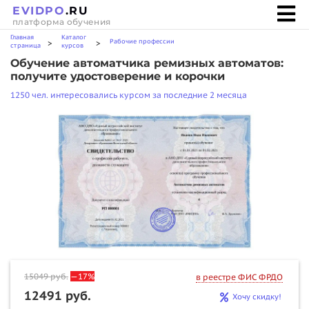
EVIDPO
.RU
платформа обучения
Главная
Каталог
Рабочие профессии
>
>
страница
курсов
Обучение автоматчика ремизных автоматов:
получите удостоверение и корочки
1250 чел. интересовались курсом за последние 2 месяца
15049
руб.
—17%
в реестре ФИС ФРДО
12491 руб.
Хочу скидку!