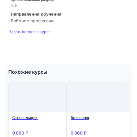
4, 3
Направления обучения
Рабочие профессии
Задать вопрос о курсе
Похожие курсы
Стропальщик
Бетонщик
Мон
ста
жел
кон
9 860 ₽
9 860 ₽
9 8