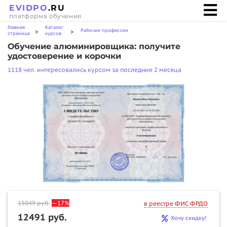
EVIDPO
.RU
платформа обучения
Главная
Каталог
Рабочие профессии
>
>
страница
курсов
Обучение алюминировщика: получите
удостоверение и корочки
1118 чел. интересовались курсом за последние 2 месяца
15049
руб.
—17%
в реестре ФИС ФРДО
12491 руб.
Хочу скидку!