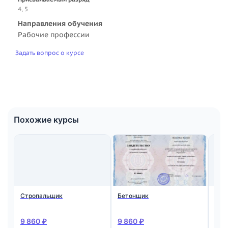
4, 5
Направления обучения
Рабочие профессии
Задать вопрос о курсе
Похожие курсы
Стропальщик
Бетонщик
Мон
ста
жел
кон
9 860 ₽
9 860 ₽
9 8