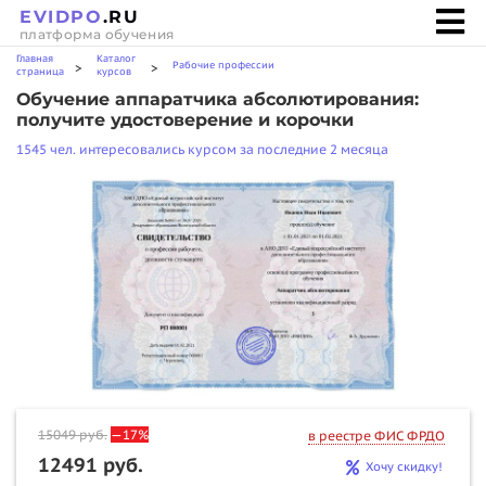
EVIDPO
.RU
платформа обучения
Главная
Каталог
Рабочие профессии
>
>
страница
курсов
Обучение аппаратчика абсолютирования:
получите удостоверение и корочки
1545 чел. интересовались курсом за последние 2 месяца
15049
руб.
—17%
в реестре ФИС ФРДО
12491 руб.
Хочу скидку!