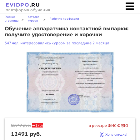
EVIDPO
.RU
платформа обучения
Главная
Каталог
Рабочие профессии
>
>
страница
курсов
Обучение аппаратчика контактной выпарки:
получите удостоверение и корочки
547 чел. интересовались курсом за последние 2 месяца
15049
руб.
—17%
в реестре ФИС ФРДО
12491 руб.
Хочу скидку!