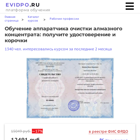
EVIDPO
.RU
платформа обучения
Главная
Каталог
Рабочие профессии
>
>
страница
курсов
Обучение аппаратчика очистки алмазного
концентрата: получите удостоверение и
корочки
1340 чел. интересовались курсом за последние 2 месяца
15049
руб.
—17%
в реестре ФИС ФРДО
12491 руб.