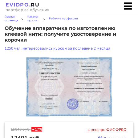
EVIDPO
.RU
платформа обучения
Главная
Каталог
Рабочие профессии
>
>
страница
курсов
Обучение аппаратчика по изготовлению
клеевой нити: получите удостоверение и
корочки
1250 чел. интересовались курсом за последние 2 месяца
15049
руб.
—17%
в реестре ФИС ФРДО
12491 руб.