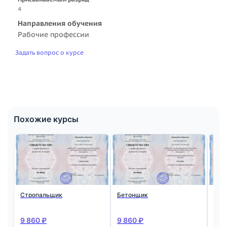
4
Направления обучения
Рабочие профессии
Задать вопрос о курсе
Похожие курсы
Стропальщик
Бетонщик
Мон
ста
жел
кон
9 860 ₽
9 860 ₽
9 8