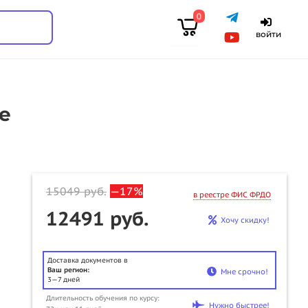
0
войти
е
15049
руб.
—17%
в реестре ФИС ФРДО
12491 руб.
Хочу скидку!
Доставка документов в
Ваш регион:
Мне срочно!
3—7 дней
Длительность обучения по курсу:
u
Нужно быстрее!