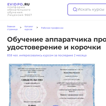
EVIDPO
.RU
платформа
Искать курсы
обязательного
обучения.
Лицензия 9667
Главная
Каталог
>
>
Рабочие профессии
страница
курсов
Обучение аппаратчика про
удостоверение и корочки
858 чел. интересовались курсом за последние 2 месяца