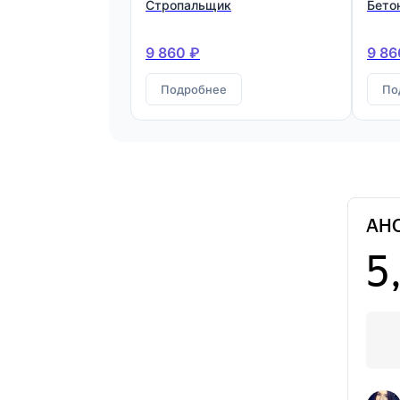
Стропальщик
Бето
9 860 ₽
9 86
Подробнее
По