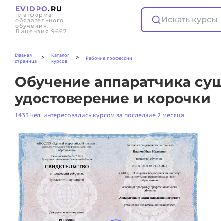
EVIDPO
.RU
платформа
Искать курсы
обязательного
обучения.
Лицензия 9667
Главная
Каталог
>
>
Рабочие профессии
страница
курсов
Обучение аппаратчика суш
удостоверение и корочки
1433 чел. интересовались курсом за последние 2 месяца