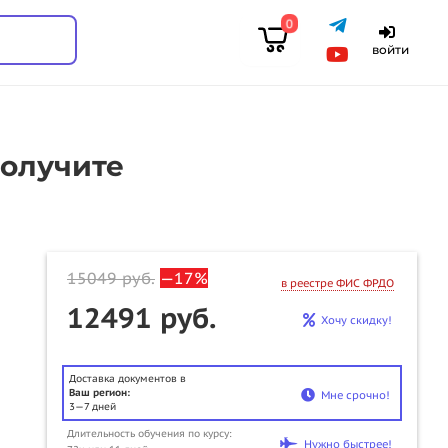
0
войти
получите
15049
руб.
—17%
в реестре ФИС ФРДО
12491 руб.
Хочу скидку!
Доставка документов в
Ваш регион:
Мне срочно!
3—7 дней
Длительность обучения по курсу:
u
Нужно быстрее!