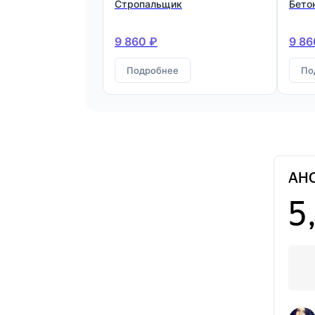
Стропальщик
Бето
9 860 ₽
9 86
Подробнее
По