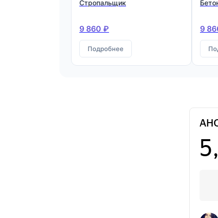
Стропальщик
Бето
9 860 ₽
9 86
Подробнее
По