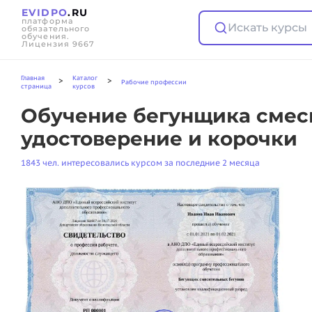
EVIDPO
.RU
платформа
Искать курсы
обязательного
обучения.
Лицензия 9667
Главная
Каталог
>
>
Рабочие профессии
страница
курсов
Обучение бегунщика смеси
удостоверение и корочки
1843 чел. интересовались курсом за последние 2 месяца