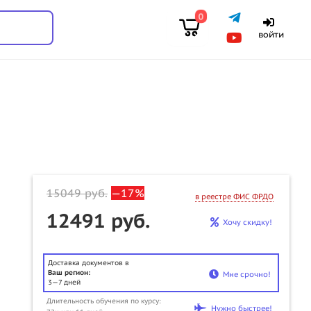
0
войти
15049
руб.
—17%
в реестре ФИС ФРДО
12491 руб.
Хочу скидку!
Доставка документов в
Ваш регион:
Мне срочно!
3—7 дней
Длительность обучения по курсу:
u
Нужно быстрее!