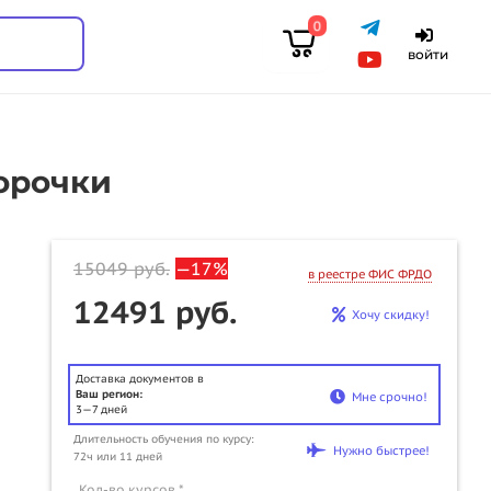
0
войти
орочки
15049
руб.
—17%
в реестре ФИС ФРДО
12491 руб.
Хочу скидку!
Доставка документов в
Ваш регион:
Мне срочно!
3—7 дней
Длительность обучения по курсу:
u
Нужно быстрее!
72ч или 11 дней
Кол-во курсов *