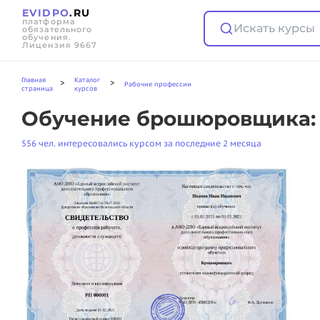
EVIDPO
.RU
платформа
Искать курсы
обязательного
обучения.
Лицензия 9667
Главная
Каталог
>
>
Рабочие профессии
страница
курсов
Обучение брошюровщика: 
556 чел. интересовались курсом за последние 2 месяца