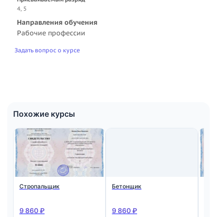
4, 5
Направления обучения
Рабочие профессии
Задать вопрос о курсе
Похожие курсы
Стропальщик
Бетонщик
Мон
ста
жел
кон
9 860 ₽
9 860 ₽
9 8