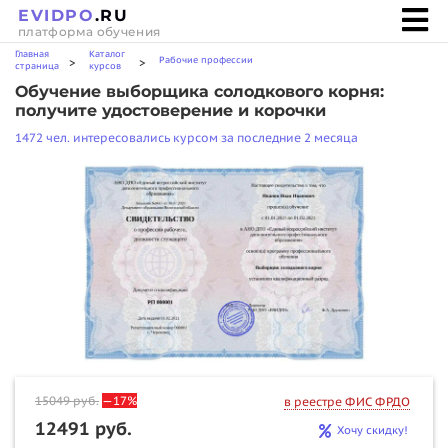
EVIDPO
.RU
платформа обучения
Главная
Каталог
Рабочие профессии
>
>
страница
курсов
Обучение выборщика солодкового корня:
получите удостоверение и корочки
1472 чел. интересовались курсом за последние 2 месяца
15049
руб.
—17%
в реестре ФИС ФРДО
12491 руб.
Хочу скидку!