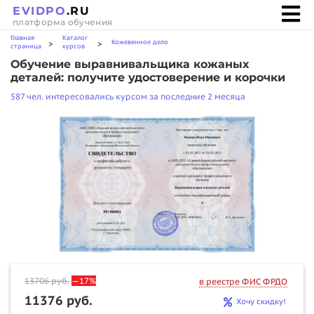
EVIDPO
.RU
платформа обучения
Главная
Каталог
Кожевенное дело
>
>
страница
курсов
Обучение выравнивальщика кожаных
деталей: получите удостоверение и корочки
587 чел. интересовались курсом за последние 2 месяца
13706
руб.
—17%
в реестре ФИС ФРДО
11376 руб.
Хочу скидку!