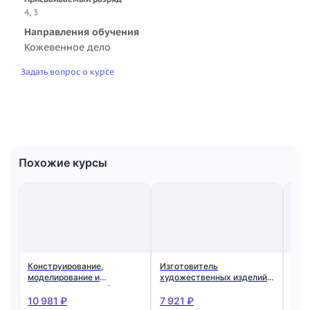
4, 3
Направления обучения
Кожевенное дело
Задать вопрос о курсе
Похожие курсы
Конструирование,
Изготовитель
Сбо
моделирование и
художественных изделий
кож
технология изделий из
из кожи
изд
кожи. Квалификация:
10 981 ₽
7 921 ₽
11 