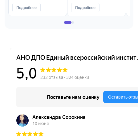
Технолог-конструктор
Подробнее
Подробнее
П