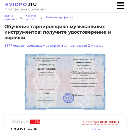
EVIDPO
.RU
платформа обучения
Главная
Каталог
Рабочие профессии
>
>
страница
курсов
Обучение гарнировщика музыкальных
инструментов: получите удостоверение и
корочки
1377 чел. интересовались курсом за последние 2 месяца
15049
руб.
—17%
в реестре ФИС ФРДО
12491 руб.