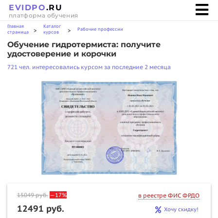
EVIDPO
.RU
платформа обучения
Главная
Каталог
Рабочие профессии
>
>
страница
курсов
Обучение гидротермиста: получите
удостоверение и корочки
721 чел. интересовались курсом за последние 2 месяца
15049
руб.
—17%
в реестре ФИС ФРДО
12491 руб.
Хочу скидку!