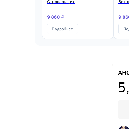
Стропальщик
Бето
9 860 ₽
9 86
Подробнее
По