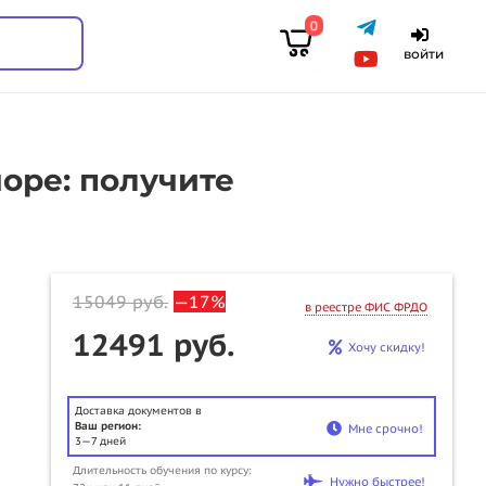
0
войти
оре: получите
15049
руб.
—17%
в реестре ФИС ФРДО
12491 руб.
Хочу скидку!
Доставка документов в
Ваш регион:
Мне срочно!
3—7 дней
Длительность обучения по курсу:
u
Нужно быстрее!