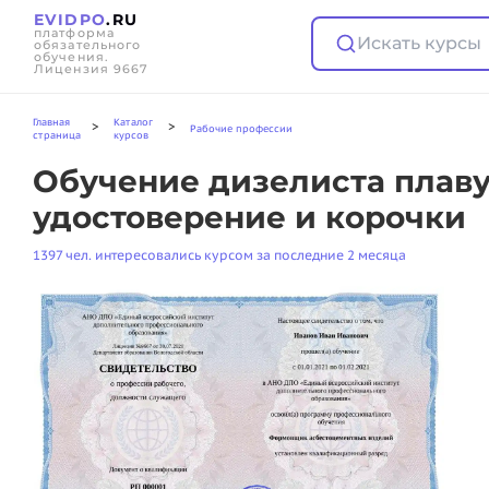
EVIDPO
.RU
платформа
Искать курсы
обязательного
обучения.
Лицензия 9667
Главная
Каталог
>
>
Рабочие профессии
страница
курсов
Обучение дизелиста плавуч
удостоверение и корочки
1397 чел. интересовались курсом за последние 2 месяца