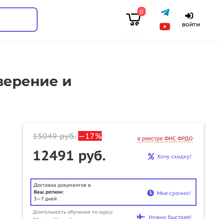
0
войти
верение и
15049
руб.
—17%
в реестре ФИС ФРДО
12491 руб.
Хочу скидку!
Доставка документов в
Ваш регион:
Мне срочно!
3—7 дней
Длительность обучения по курсу:
u
Нужно быстрее!