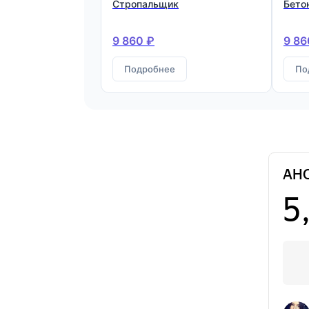
Стропальщик
Бето
9 860 ₽
9 86
Подробнее
По