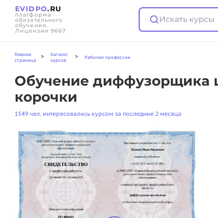
EVIDPO
.RU
платформа
Искать курсы
обязательного
обучения.
Лицензия 9667
Главная
Каталог
>
>
Рабочие профессии
страница
курсов
Обучение диффузорщика ц
корочки
1549 чел. интересовались курсом за последние 2 месяца