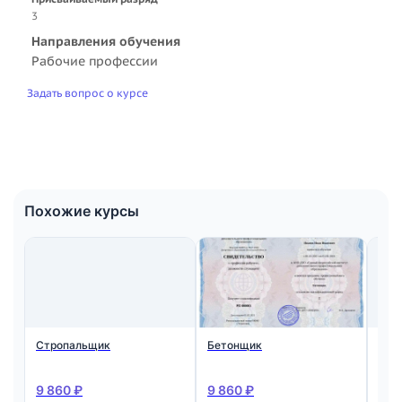
3
Направления обучения
Рабочие профессии
Задать вопрос о курсе
Похожие курсы
Стропальщик
Бетонщик
Мон
ста
жел
кон
9 860 ₽
9 860 ₽
9 8