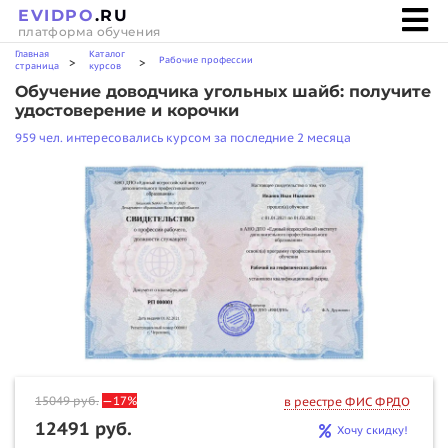
EVIDPO
.RU
платформа обучения
Главная
Каталог
Рабочие профессии
>
>
страница
курсов
Обучение доводчика угольных шайб: получите
удостоверение и корочки
959 чел. интересовались курсом за последние 2 месяца
15049
руб.
—17%
в реестре ФИС ФРДО
12491 руб.
Хочу скидку!