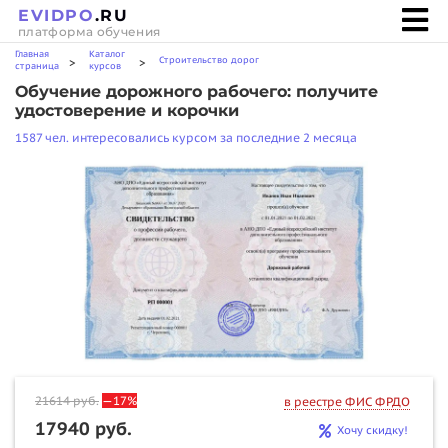
EVIDPO
.RU
платформа обучения
Главная
Каталог
Строительство дорог
>
>
страница
курсов
Обучение дорожного рабочего: получите
удостоверение и корочки
1587 чел. интересовались курсом за последние 2 месяца
21614
руб.
—17%
в реестре ФИС ФРДО
17940 руб.
Хочу скидку!