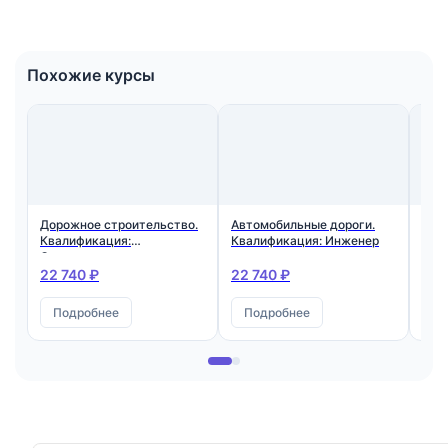
Похожие курсы
Дорожное строительство.
Автомобильные дороги.
Стр
Квалификация:
Квалификация: Инженер
экс
Специалист по
авт
организации
аэр
22 740 ₽
22 740 ₽
22 
строительства объектов
Ква
дорожного хозяйства
Спе
Подробнее
Подробнее
П
орг
стр
дор