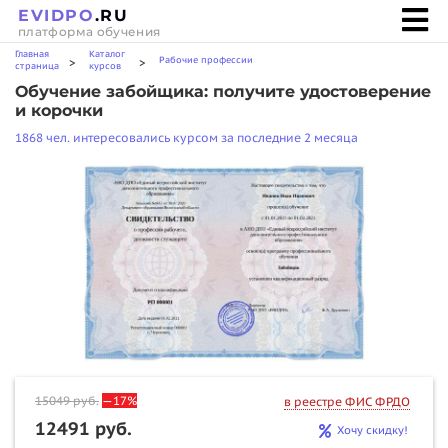
EVIDPO
.RU
платформа обучения
Главная
Каталог
Рабочие профессии
>
>
страница
курсов
Обучение забойщика: получите удостоверение
и корочки
1868 чел. интересовались курсом за последние 2 месяца
15049
руб.
—17%
в реестре ФИС ФРДО
12491 руб.
Хочу скидку!