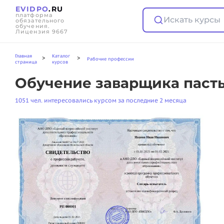
EVIDPO
.RU
платформа
Искать курсы
обязательного
обучения.
Лицензия 9667
Главная
Каталог
>
>
Рабочие профессии
страница
курсов
Обучение заварщика пасты
1051 чел. интересовались курсом за последние 2 месяца