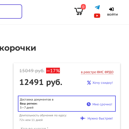
0
войти
 корочки
15049
руб.
—17%
в реестре ФИС ФРДО
12491 руб.
Хочу скидку!
Доставка документов в
Ваш регион:
Мне срочно!
3—7 дней
Длительность обучения по курсу:
u
Нужно быстрее!
72ч или 11 дней
Кол-во курсов *