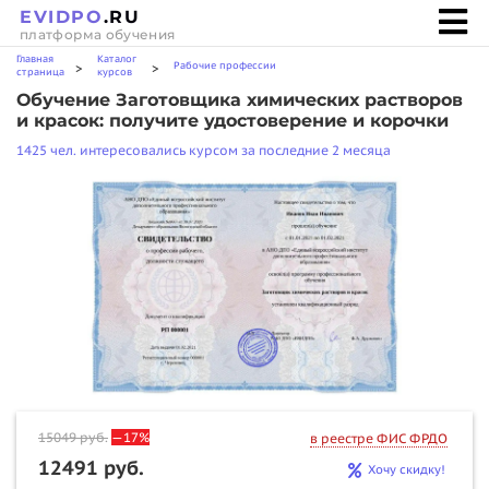
EVIDPO
.RU
платформа обучения
Главная
Каталог
Рабочие профессии
>
>
страница
курсов
Обучение Заготовщика химических растворов
и красок: получите удостоверение и корочки
1425 чел. интересовались курсом за последние 2 месяца
15049
руб.
—17%
в реестре ФИС ФРДО
12491 руб.
Хочу скидку!