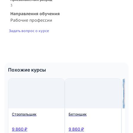
3
Направления обучения
Рабочие профессии
Задать вопрос о курсе
Похожие курсы
Стропальщик
Бетонщик
Мон
ста
жел
кон
9 860 ₽
9 860 ₽
9 8