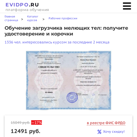
EVIDPO
.RU
платформа обучения
Главная
Каталог
Рабочие профессии
>
>
страница
курсов
Обучение загрузчика мелющих тел: получите
удостоверение и корочки
1336 чел. интересовались курсом за последние 2 месяца
15049
руб.
—17%
в реестре ФИС ФРДО
12491 руб.
Хочу скидку!