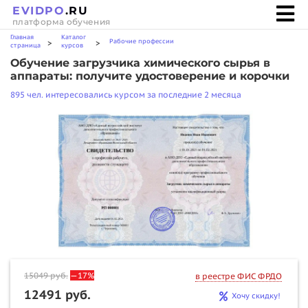
EVIDPO
.RU
платформа обучения
Главная
Каталог
Рабочие профессии
>
>
страница
курсов
Обучение загрузчика химического сырья в
аппараты: получите удостоверение и корочки
895 чел. интересовались курсом за последние 2 месяца
15049
руб.
—17%
в реестре ФИС ФРДО
12491 руб.
Хочу скидку!