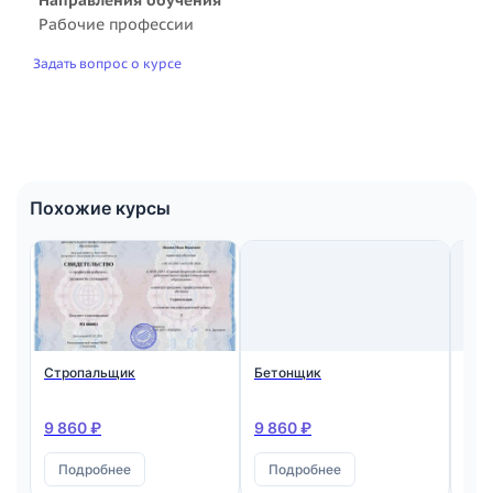
Рабочие профессии
Задать вопрос о курсе
Похожие курсы
Стропальщик
Бетонщик
Мон
ста
жел
кон
9 860 ₽
9 860 ₽
9 8
Подробнее
Подробнее
П