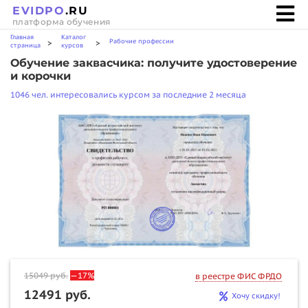
EVIDPO
.RU
платформа обучения
Главная
Каталог
Рабочие профессии
>
>
страница
курсов
Обучение заквасчика: получите удостоверение
и корочки
1046 чел. интересовались курсом за последние 2 месяца
15049
руб.
—17%
в реестре ФИС ФРДО
12491 руб.
Хочу скидку!