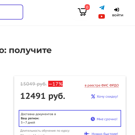
0
войти
: получите
15049
руб.
—17%
в реестре ФИС ФРДО
12491 руб.
Хочу скидку!
Доставка документов в
Ваш регион:
Мне срочно!
3—7 дней
Длительность обучения по курсу:
u
Нужно быстрее!