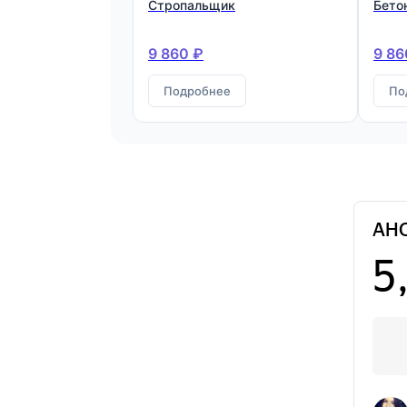
Стропальщик
Бето
9 860 ₽
9 86
Подробнее
По