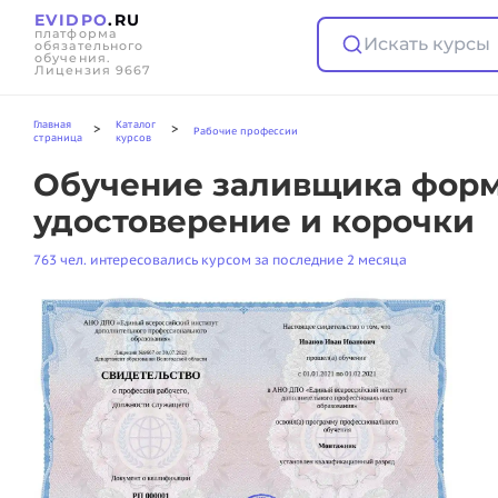
EVIDPO
.RU
платформа
Искать курсы
обязательного
обучения.
Лицензия 9667
Главная
Каталог
>
>
Рабочие профессии
страница
курсов
Обучение заливщика форм
удостоверение и корочки
763 чел. интересовались курсом за последние 2 месяца