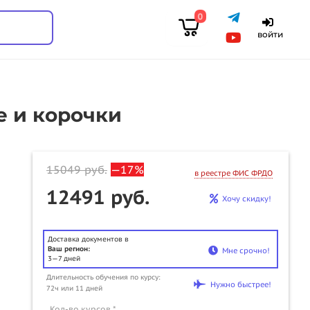
0
войти
е и корочки
15049
руб.
—17%
в реестре ФИС ФРДО
12491 руб.
Хочу скидку!
Доставка документов в
Ваш регион:
Мне срочно!
3—7 дней
Длительность обучения по курсу:
u
Нужно быстрее!
72ч или 11 дней
Кол-во курсов *