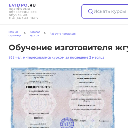
EVIDPO
.RU
платформа
Искать курсы
обязательного
обучения.
Лицензия 9667
Главная
Каталог
>
>
Рабочие профессии
страница
курсов
Обучение изготовителя жг
958 чел. интересовались курсом за последние 2 месяца