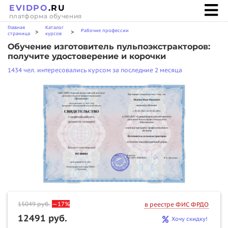
EVIDPO
.RU
платформа обучения
Главная
Каталог
Рабочие профессии
>
>
страница
курсов
Обучение изготовитель пульпоэкстракторов:
получите удостоверение и корочки
1434 чел. интересовались курсом за последние 2 месяца
15049
руб.
—17%
в реестре ФИС ФРДО
12491 руб.
Хочу скидку!