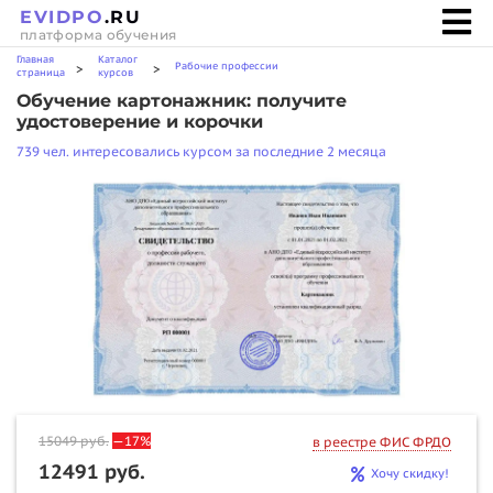
EVIDPO
.RU
платформа обучения
Главная
Каталог
Рабочие профессии
>
>
страница
курсов
Обучение картонажник: получите
удостоверение и корочки
739 чел. интересовались курсом за последние 2 месяца
15049
руб.
—17%
в реестре ФИС ФРДО
12491 руб.
Хочу скидку!