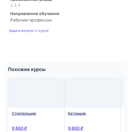
1, 2, 3
Направления обучения
Рабочие профессии
Задать вопрос о курсе
Похожие курсы
Стропальщик
Бетонщик
Мон
ста
жел
кон
9 860 ₽
9 860 ₽
9 8