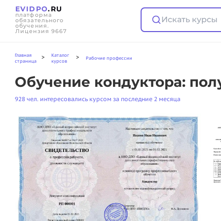
EVIDPO
.RU
платформа
Искать курсы
обязательного
обучения.
Лицензия 9667
Главная
Каталог
>
>
Рабочие профессии
страница
курсов
Обучение кондуктора: пол
928 чел. интересовались курсом за последние 2 месяца