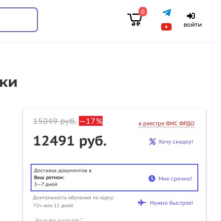
0
войти
чки
15049
руб.
—17%
в реестре ФИС ФРДО
12491 руб.
Хочу скидку!
Доставка документов в
Ваш регион:
Мне срочно!
3—7 дней
Длительность обучения по курсу:
u
Нужно быстрее!
72ч или 11 дней
Кол-во курсов *