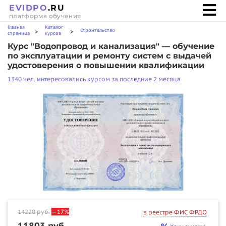
EVIDPO
.RU
платформа обучения
Главная
Каталог
Строительство
>
>
страница
курсов
Курс "Водопровод и канализация" — обучение
по эксплуатации и ремонту систем с выдачей
удостоверения о повышении квалификации
1340 чел. интересовались курсом за последние 2 месяца
14220
руб.
—17%
в реестре ФИС ФРДО
11803 руб.