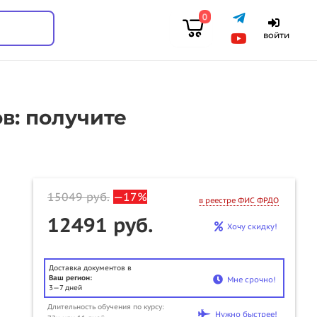
0
войти
в: получите
15049
руб.
—17%
в реестре ФИС ФРДО
12491 руб.
Хочу скидку!
Доставка документов в
Ваш регион:
Мне срочно!
3—7 дней
Длительность обучения по курсу:
Нужно быстрее!