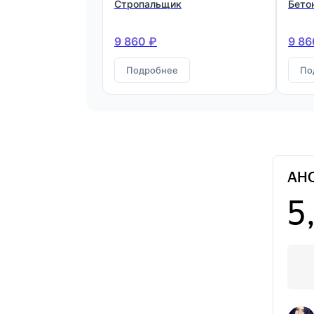
Стропальщик
Бето
9 860 ₽
9 86
Подробнее
По