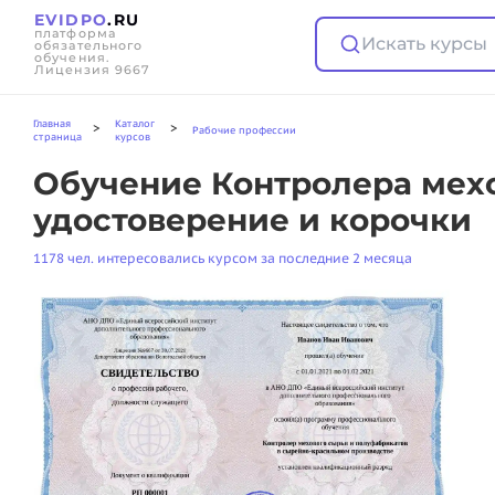
EVIDPO
.RU
платформа
Искать курсы
обязательного
обучения.
Лицензия 9667
Главная
Каталог
>
>
Рабочие профессии
страница
курсов
Обучение Контролера мехо
удостоверение и корочки
1178 чел. интересовались курсом за последние 2 месяца