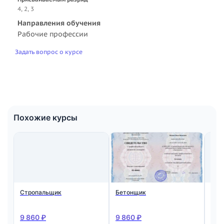
4, 2, 3
Направления обучения
Рабочие профессии
Задать вопрос о курсе
Похожие курсы
Стропальщик
Бетонщик
Мон
ста
жел
кон
9 860 ₽
9 860 ₽
9 8