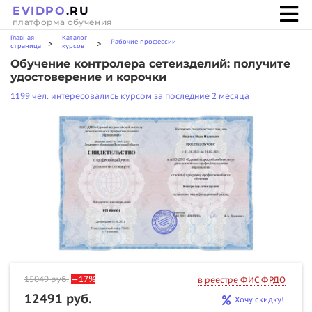
EVIDPO
.RU
платформа обучения
Главная
Каталог
Рабочие профессии
>
>
страница
курсов
Обучение контролера сетеизделий: получите
удостоверение и корочки
1199 чел. интересовались курсом за последние 2 месяца
15049
руб.
—17%
в реестре ФИС ФРДО
12491 руб.
Хочу скидку!