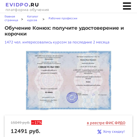
EVIDPO
.RU
платформа обучения
Главная
Каталог
Рабочие профессии
>
>
страница
курсов
Обучение Конюх: получите удостоверение и
корочки
1472 чел. интересовались курсом за последние 2 месяца
15049
руб.
—17%
в реестре ФИС ФРДО
12491 руб.
Хочу скидку!