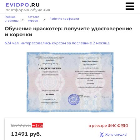
EVIDPO
.RU
платформа обучения
Главная
Каталог
Рабочие профессии
>
>
страница
курсов
Обучение краскотер: получите удостоверение
и корочки
624 чел. интересовались курсом за последние 2 месяца
15049
руб.
—17%
в реестре ФИС ФРДО
12491 руб.
Хочу скидку!