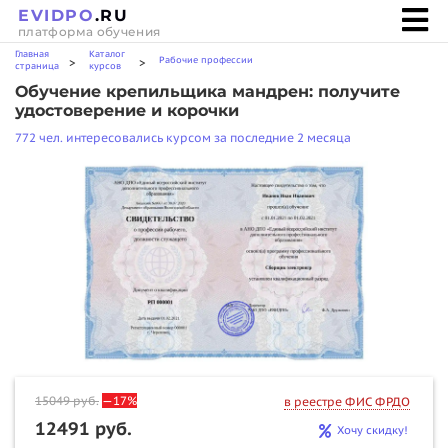
EVIDPO
.RU
платформа обучения
Главная
Каталог
Рабочие профессии
>
>
страница
курсов
Обучение крепильщика мандрен: получите
удостоверение и корочки
772 чел. интересовались курсом за последние 2 месяца
15049
руб.
—17%
в реестре ФИС ФРДО
12491 руб.
Хочу скидку!