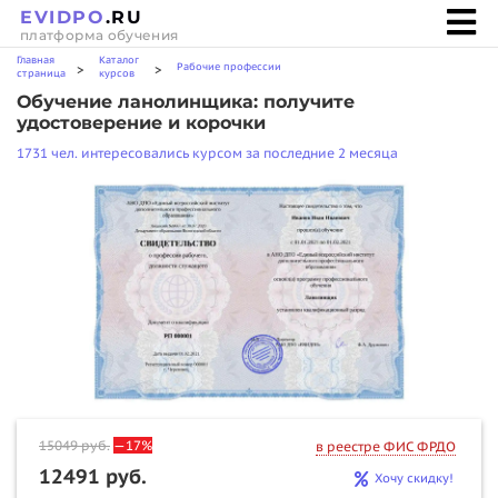
EVIDPO
.RU
платформа обучения
Главная
Каталог
Рабочие профессии
>
>
страница
курсов
Обучение ланолинщика: получите
удостоверение и корочки
1731 чел. интересовались курсом за последние 2 месяца
15049
руб.
—17%
в реестре ФИС ФРДО
12491 руб.
Хочу скидку!