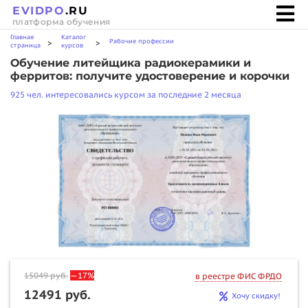
EVIDPO
.RU
платформа обучения
Главная
Каталог
Рабочие профессии
>
>
страница
курсов
Обучение литейщика радиокерамики и
ферритов: получите удостоверение и корочки
925 чел. интересовались курсом за последние 2 месяца
15049
руб.
—17%
в реестре ФИС ФРДО
12491 руб.
Хочу скидку!