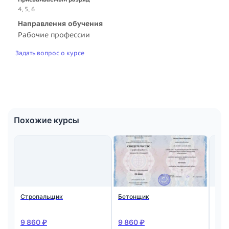
4, 5, 6
Направления обучения
Рабочие профессии
Задать вопрос о курсе
Похожие курсы
Стропальщик
Бетонщик
Мон
ста
жел
кон
9 860 ₽
9 860 ₽
9 8