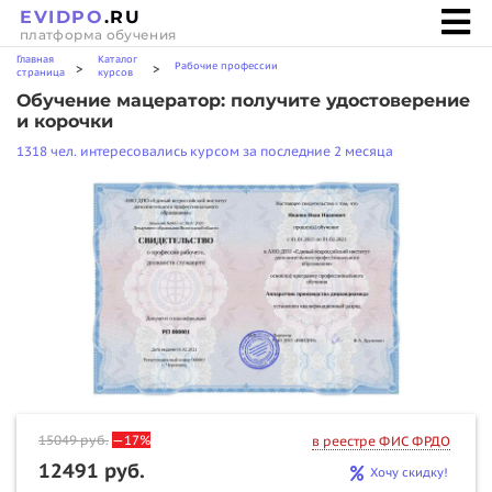
EVIDPO
.RU
платформа обучения
Главная
Каталог
Рабочие профессии
>
>
страница
курсов
Обучение мацератор: получите удостоверение
и корочки
1318 чел. интересовались курсом за последние 2 месяца
15049
руб.
—17%
в реестре ФИС ФРДО
12491 руб.
Хочу скидку!